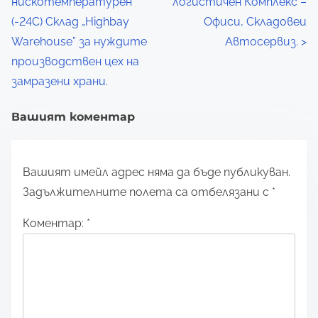
нискотемпературен
логистичен Комплекс –
(-24С) Склад „Highbay
Офиси, Складовеи
Warehouse” за нуждите
Автосервиз.
>
производствен цех на
замразени храни.
Вашият коментар
Вашият имейл адрес няма да бъде публикуван.
Задължителните полета са отбелязани с
*
Коментар:
*