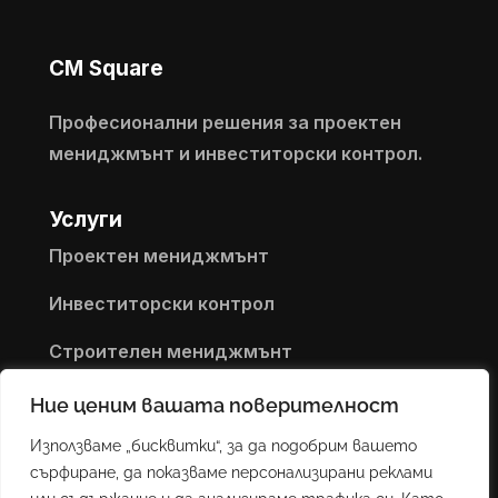
CM Square
Професионални решения за проектен
мениджмънт и инвеститорски контрол.
Услуги
Проектен мениджмънт
Инвеститорски контрол
Строителен мениджмънт
Контакти
Ние ценим вашата поверителност
+359 889 176 378
Използваме „бисквитки“, за да подобрим вашето
k.pavlov@cm-sq.com
сърфиране, да показваме персонализирани реклами
cm-sq.com