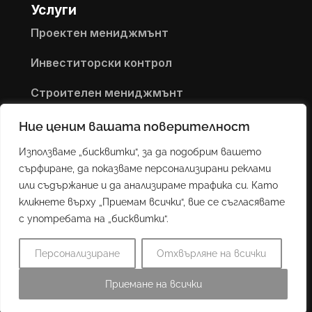
Услуги
Проектен мениджмънт
Инвеститорски контрол
Строителен мениджмънт
Контакти
Ние ценим вашата поверителност
+359 889 176 378
Използваме „бисквитки“, за да подобрим вашето
k.pavlov@cm-sq.com
сърфиране, да показваме персонализирани реклами
cm-sq.com
или съдържание и да анализираме трафика си. Като
кликнете върху „Приемам всички“, вие се съгласявате
с употребата на „бисквитки“.
Персонализиране
Отхвърляне на всички
© 2024 CM Square. Всички права запазени.
Приемане на всички